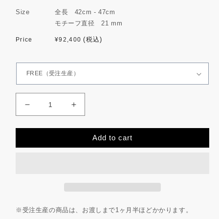
を
開
Size
全長 42cm - 47cm
く
モチーフ直径 21 mm
通
(税込)
¥92,400
常
価
格
zodiac
zodiac
sign
sign
necklace(Leo)
necklace(Leo)
Add to cart
の
の
数
数
量
量
を
を
減
増
ら
や
す
す
※受注生産の商品は、お渡しまで1ヶ月半ほどかかります。