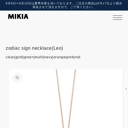
8月8日〜8月16日は夏季休業を頂いております。ご注文の商品は8月17日より順次
テ
発送させて頂きますので、ご了承ください。
ン
ツ
に
進
む
zodiac sign necklace(Leo)
商
clear|gold|green|multi|navy|orange|pink|red
品
情
報
に
ス
キ
ッ
プ