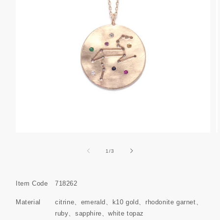
モ
ー
の
1
/
3
ダ
ル
で
メ
Item Code
718262
デ
ィ
Material
citrine
emerald
k10 gold
rhodonite garnet
ア
ruby
sapphire
white topaz
(5)
(