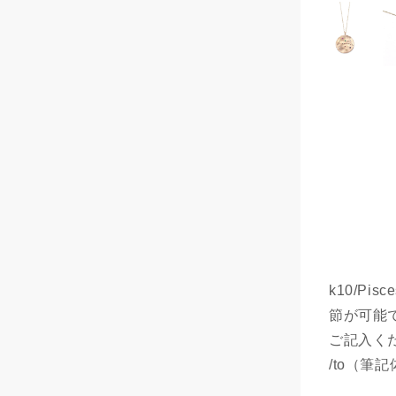
モ
ー
ダ
ル
で
メ
デ
ィ
ア
(1)
を
開
く
k10/P
節が可能で
ご記入くだ
/to（筆