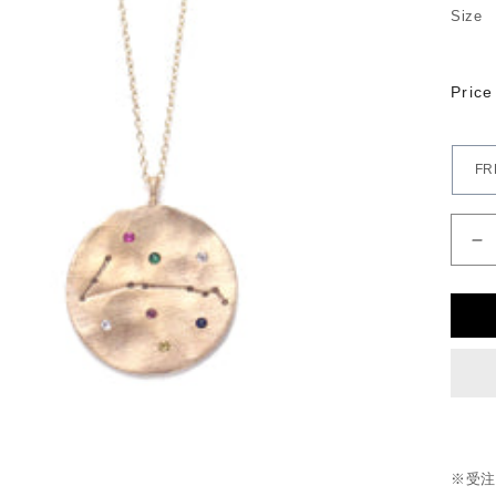
Size
zo
si
ne
の
数
量
を
減
ら
す
※受注