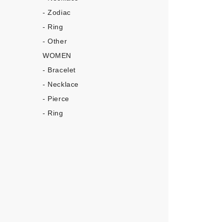
- Zodiac
- Ring
- Other
WOMEN
- Bracelet
- Necklace
- Pierce
- Ring