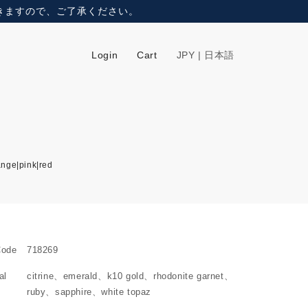
頂きますので、ご了承ください。
Login
Cart
JPY | 日本語
ange|pink|red
Code
718269
al
citrine
emerald
k10 gold
rhodonite garnet
ruby
sapphire
white topaz