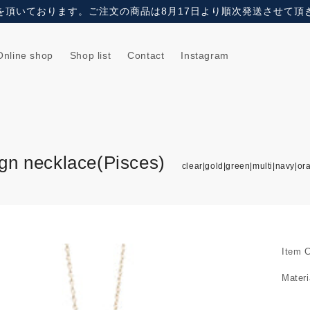
業を頂いております。ご注文の商品は8月17日より順次発送させて
Online shop
Shop list
Contact
Instagram
ign necklace(Pisces)
clear|gold|green|multi|navy|or
Item 
Materi