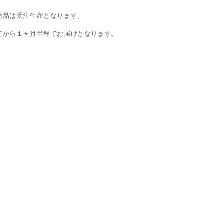
商品は
受注生産
となります。
てから
１ヶ月半程
でお届けとなります。