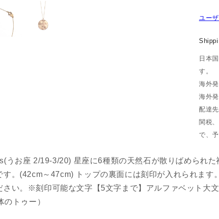
ユーザ
Shippi
日本国
す。
海外発
海外発
配達先
関税、
で、予
isces(うお座 2/19-3/20) 星座に6種類の天然石が散り
す。(42cm～47cm) トップの裏面には刻印が入れられ
さい。※刻印可能な文字【5文字まで】アルファベット大文字/数字
記体のトゥー）