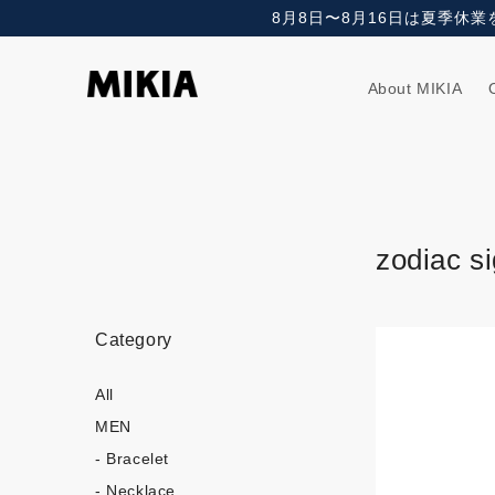
ン
8月8日〜8月16日は夏季休
テ
ン
ツ
に
About MIKIA
進
む
zodiac s
商
Category
品
情
報
All
に
MEN
ス
キ
- Bracelet
ッ
プ
- Necklace