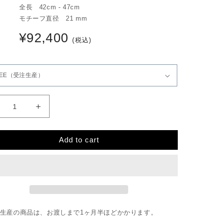
全長 42cm - 47cm
モチーフ直径 21 mm
¥92,400
通
(税込)
常
価
格
diac
zodiac
gn
sign
cklace(Pisces)
necklace(Pisces)
Add to cart
の
数
量
を
増
や
す
生産の商品は、お渡しまで1ヶ月半ほどかかります。