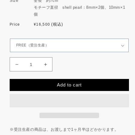
Size
全長 約7cm
を
開
モチーフ直径 shell pearl：8mm×2個、10mm×1
く
個
通
(税込)
¥16,500
常
価
格
shell
shell
pearl
pearl
earring
earring
Add to cart
の
の
数
数
量
量
を
を
減
増
ら
や
す
す
※受注生産の商品は、お渡しまで1ヶ月半ほどかかります。