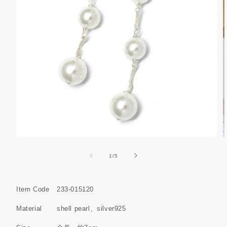
モ
ー
の
1
/
5
ダ
ル
で
メ
Item Code
233-015120
デ
ィ
Material
shell pearl
silver925
ア
(7)
(