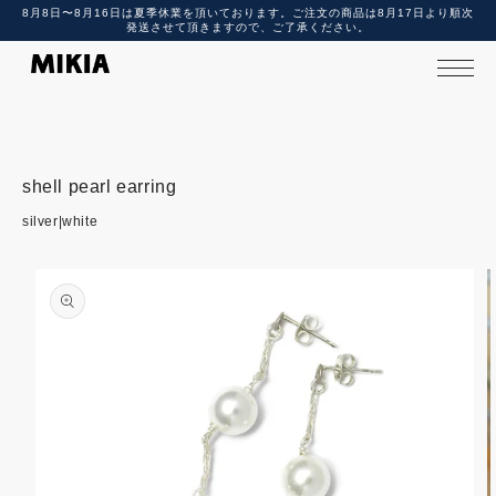
8月8日〜8月16日は夏季休業を頂いております。ご注文の商品は8月17日より順次
テ
発送させて頂きますので、ご了承ください。
ン
ツ
に
進
む
shell pearl earring
商
silver|white
品
情
報
に
ス
キ
ッ
プ