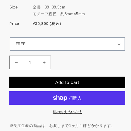
を
開
Size
全長 38~38.5cm
く
モチーフ直径 約8mm×5mm
通
(税込)
¥30,800
常
価
格
karen
karen
silver
silver
beaded
beaded
Add to cart
necklace
necklace
/
/
spessartite
spessartite
の
の
数
数
別のお支払い方法
量
量
を
を
※受注生産の商品は、お渡しまで1ヶ月半ほどかかります。
減
増