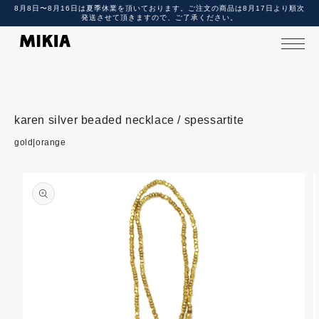
8月8日〜8月16日は夏季休業を頂いております。ご注文の商品は8月17日より順次
テ
発送させて頂きますので、ご了承ください。
ン
ツ
に
進
む
karen silver beaded necklace / spessartite
商
gold|orange
品
情
報
に
ス
キ
ッ
プ