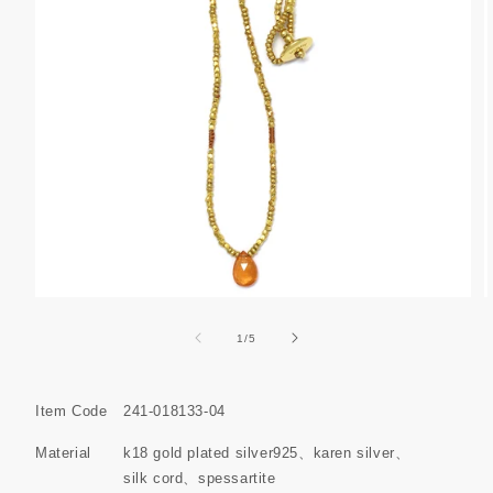
モ
ー
の
1
/
5
ダ
ル
で
メ
Item Code
241-018133-04
デ
ィ
Material
k18 gold plated silver925
karen silver
ア
silk cord
spessartite
(7)
(