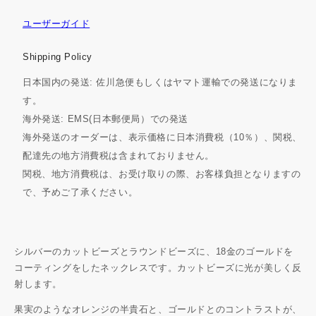
ら
や
ユーザーガイド
す
す
Shipping Policy
日本国内の発送: 佐川急便もしくはヤマト運輸での発送になりま
す。
海外発送: EMS(日本郵便局）での発送
海外発送のオーダーは、表示価格に日本消費税（10％）、関税、
配達先の地方消費税は含まれておりません。
関税、地方消費税は、お受け取りの際、お客様負担となりますの
で、予めご了承ください。
シルバーのカットビーズとラウンドビーズに、18金のゴールドを
コーティングをしたネックレスです。カットビーズに光が美しく反
射します。
果実のようなオレンジの半貴石と、ゴールドとのコントラストが、