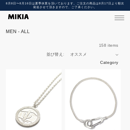
8月8日〜8月16日は夏季休業を頂いております。ご注文の商品は8月17日より順次
テ
発送させて頂きますので、ご了承ください。
ン
ツ
に
進
む
コ
MEN - ALL
レ
ク
158 items
シ
ョ
並び替え:
ン
Category
: