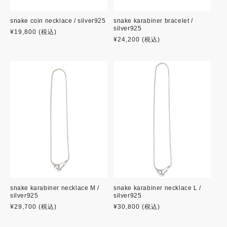
snake coin necklace / silver925
snake karabiner bracelet /
silver925
通
¥19,800
(税込)
通
¥24,200
(税込)
常
常
価
価
格
格
snake karabiner necklace M /
snake karabiner necklace L /
silver925
silver925
通
¥29,700
(税込)
通
¥30,800
(税込)
常
常
価
価