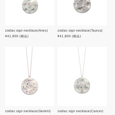
zodiac sign necklace(Aries)
zodiac sign necklace(Taurus)
通
¥41,800
(税込)
通
¥41,800
(税込)
常
常
価
価
格
格
zodiac sign necklace(Gemini)
zodiac sign necklace(Cancer)